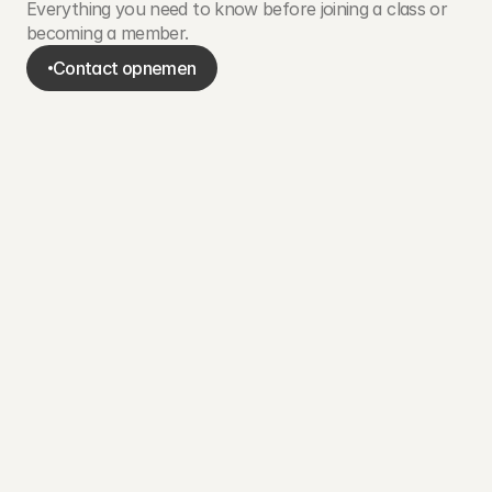
Everything you need to know before joining a class or
becoming a member.
Contact opnemen
Contact opnemen
Heb ik ervaring nodig om te starten?
Wat moet ik meenemen?
Hoe werkt boeken en annuleren?
Kan ik een proefles doen?
Mag ik mijn matcha latte meenemen de les
in?