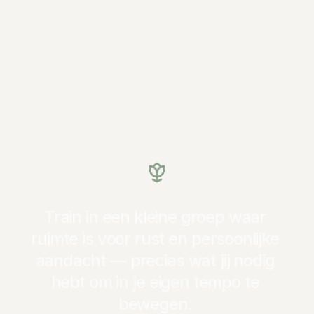
Train
in
een
kleine
groep
waar
ruimte
is
voor
rust
en
persoonlijke
aandacht
—
precies
wat
jij
nodig
hebt
om
in
je
eigen
tempo
te
bewegen.